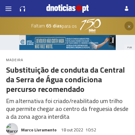
×
Faltam
65 dias
para os
PUB
MADEIRA
Substituição de conduta da Central
da Serra de Água condiciona
percurso recomendado
Em alternativa foi criado/reabilitado um trilho
que permite chegar ao centro da freguesia desde
a da zona agora interdita
Marco Livramento
18 out 2022
10:52