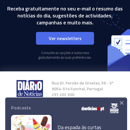
Receba gratuitamente no seu e-mail o resumo das
notícias do dia, sugestões de actividades,
campanhas e muito mais.
Ver newsletters
Consulte as opções e subscreva
gratuitamente as suas preferências.
Rua Dr. Fernão de Ornelas, 56 - 3º
9054-514 Funchal, Portugal
291 202 300
×
Podcasts
Instale a nossa App
Da espada às curtas