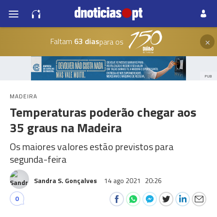
×
Faltam
63 dias
para os
PUB
MADEIRA
Temperaturas poderão chegar aos
35 graus na Madeira
Os maiores valores estão previstos para
segunda-feira
Sandra S. Gonçalves
14 ago 2021
20:26
0