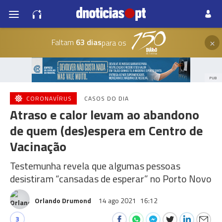
×
Faltam
63 dias
para os
PUB
CORONAVÍRUS
CASOS DO DIA
Atraso e calor levam ao abandono
de quem (des)espera em Centro de
Vacinação
Testemunha revela que algumas pessoas
desistiram “cansadas de esperar” no Porto Novo
Orlando Drumond
14 ago 2021
16:12
3