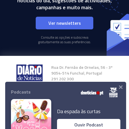
notícias do dia, sugestões de actividades,
campanhas e muito mais.
Ver newsletters
Consulte as opções e subscreva
gratuitamente as suas preferências.
Rua Dr. Fernão de Ornelas, 56 - 3º
9054-514 Funchal, Portugal
291 202 300
×
Podcasts
Instale a nossa App
Da espada às curtas
Ouvir Podcast