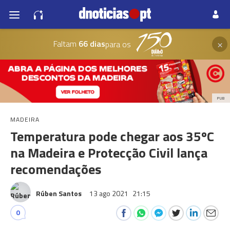
×
Faltam
66 dias
para os
PUB
MADEIRA
Temperatura pode chegar aos 35ºC
na Madeira e Protecção Civil lança
recomendações
Rúben Santos
13 ago 2021
21:15
0