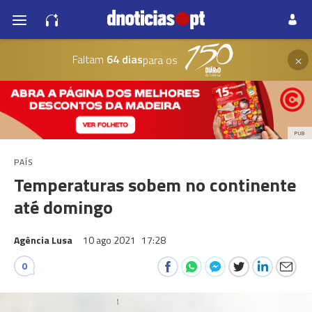
×
Faltam
64 dias
para os
PUB
PAÍS
Temperaturas sobem no continente
até domingo
Agência Lusa
10 ago 2021
17:28
0