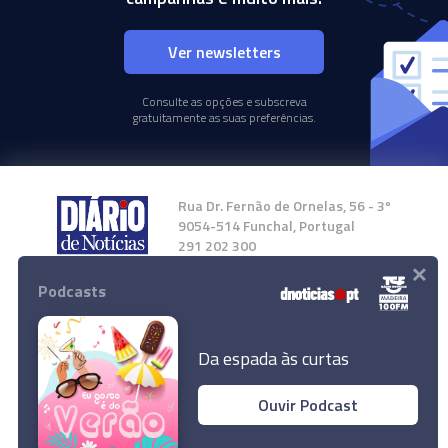
Ver newsletters
Consulte as opções e subscreva
gratuitamente as suas preferências.
Rua Dr. Fernão de Ornelas, 56 - 3º
9054-514 Funchal, Portugal
291 202 300
×
Podcasts
Instale a nossa App
Da espada às curtas
Ouvir Podcast
© 2024 Empresa Diário de Notícias, Lda.
Todos os direitos reservados.