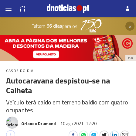
×
Faltam
66 dias
para os
PUB
CASOS DO DIA
Autocaravana despistou-se na
Calheta
Veículo terá caído em terreno baldio com quatro
ocupantes
Orlando Drumond
10 ago 2021
12:20
1