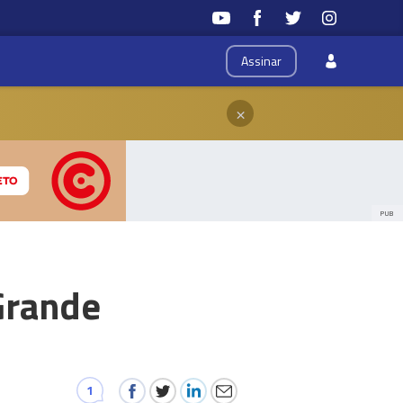
Assinar
×
PUB
Grande
1