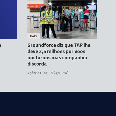
PAÍS
e
Groundforce diz que TAP lhe
deve 2,5 milhões por voos
nocturnos mas companhia
discorda
Agência Lusa
5 Ago 15:43