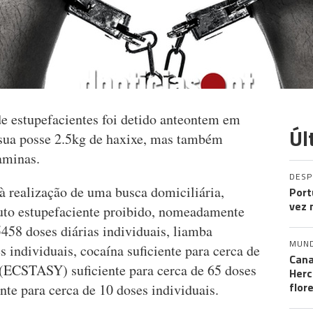
 estupefacientes foi detido anteontem em
Úl
a sua posse 2.5kg de haxixe, mas também
taminas.
DES
à realização de uma busca domiciliária,
Port
vez 
uto estupefaciente proibido, nomeadamente
5458 doses diárias individuais, liamba
MUN
s individuais, cocaína suficiente para cerca de
Cana
ECSTASY) suficiente para cerca de 65 doses
Herc
flor
nte para cerca de 10 doses individuais.