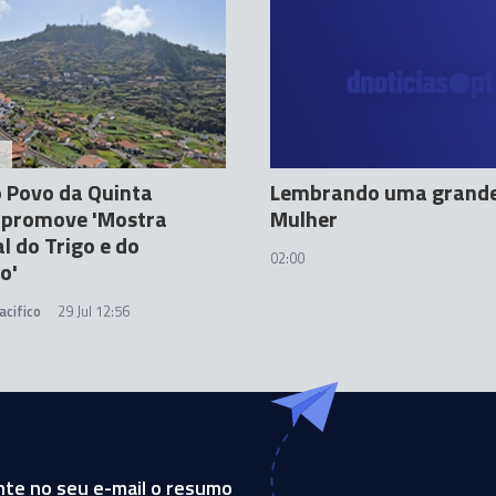
A
 Povo da Quinta
Lembrando uma grand
 promove 'Mostra
Mulher
l do Trigo e do
02:00
o'
acifico
29 Jul 12:56
te no seu e-mail o resumo