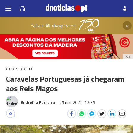
×
Faltam
65 dias
para os
PUB
CASOS DO DIA
Caravelas Portuguesas já chegaram
aos Reis Magos
Andreína Ferreira
25 mar 2021
12:35
0