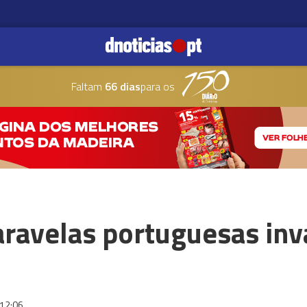
Faltam
66 dias
para os
aravelas portuguesas in
12:06