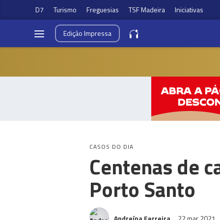
D7
Turismo
Freguesias
TSF Madeira
Iniciativas
Edição
Impressa
CASOS DO DIA
Centenas de c
Porto Santo
Andreína Ferreira
22 mar 2021