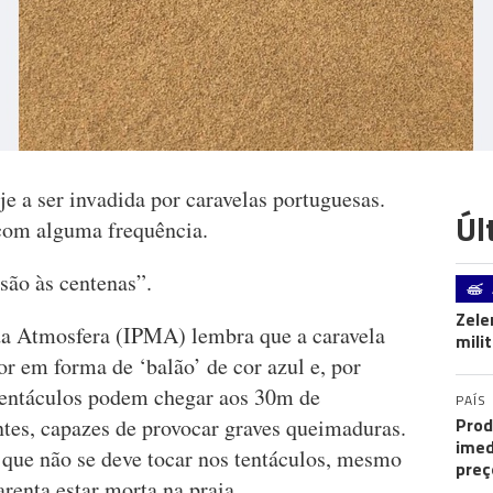
je a ser invadida por caravelas portuguesas.
Úl
com alguma frequência.
são às centenas”.
Zele
da Atmosfera (IPMA) lembra que a caravela
mili
r em forma de ‘balão’ de cor azul e, por
s tentáculos podem chegar aos 30m de
PAÍS
Prod
tes, capazes de provocar graves queimaduras.
imed
 que não se deve tocar nos tentáculos, mesmo
preç
renta estar morta na praia.