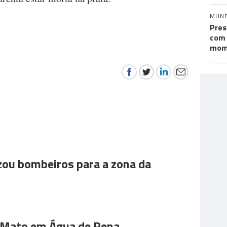
MUN
Pres
com 
mom
ou bombeiros para a zona da
 Mato em Água de Pena