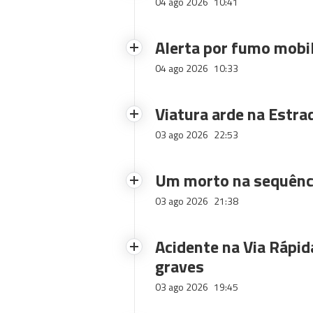
04 ago 2026
10:41
Alerta por fumo mobi
04 ago 2026
10:33
Viatura arde na Estra
03 ago 2026
22:53
Um morto na sequênci
03 ago 2026
21:38
Acidente na Via Rápid
graves
03 ago 2026
19:45