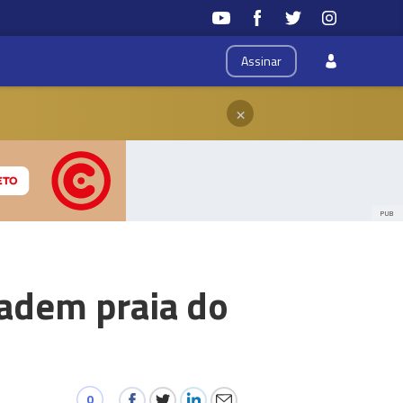
Assinar
×
PUB
vadem praia do
0