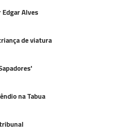
r Edgar Alves
riança de viatura
'Sapadores'
êndio na Tabua
tribunal