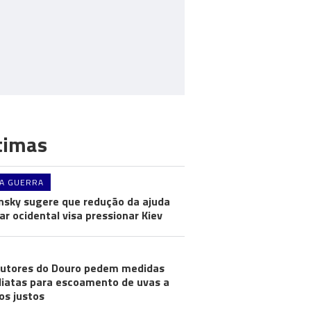
timas
A GUERRA
nsky sugere que redução da ajuda
tar ocidental visa pressionar Kiev
utores do Douro pedem medidas
iatas para escoamento de uvas a
os justos