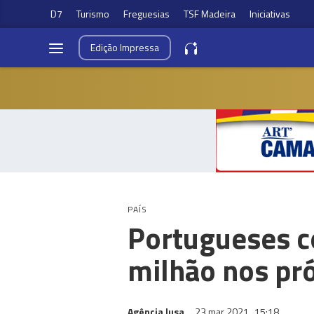
D7
Turismo
Freguesias
TSF Madeira
Iniciativas
Edição
Impressa
PAÍS
Portugueses c
milhão nos pr
Agência lusa
23 mar 2021
15:18