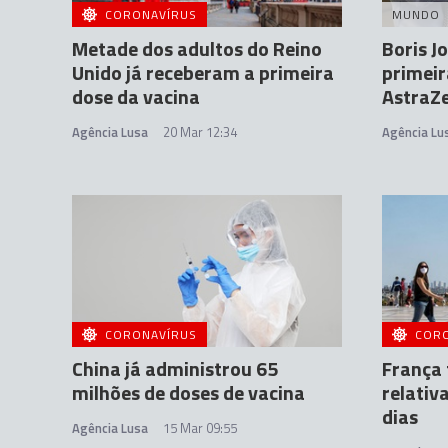
CORONAVÍRUS
MUNDO
Metade dos adultos do Reino
Boris J
Unido já receberam a primeira
primeir
dose da vacina
AstraZ
Agência Lusa
20 Mar 12:34
Agência Lu
CORONAVÍRUS
COR
China já administrou 65
França 
milhões de doses de vacina
relativ
dias
Agência Lusa
15 Mar 09:55