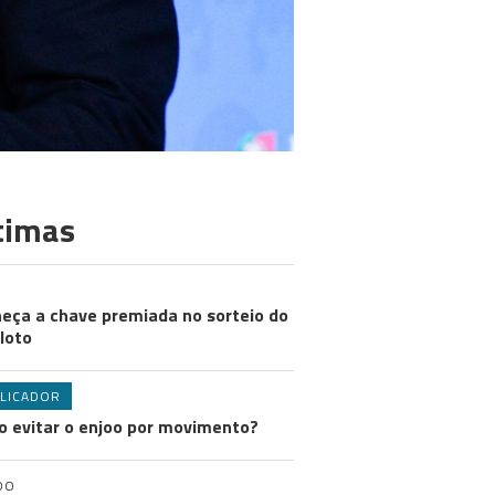
timas
eça a chave premiada no sorteio do
loto
LICADOR
 evitar o enjoo por movimento?
DO