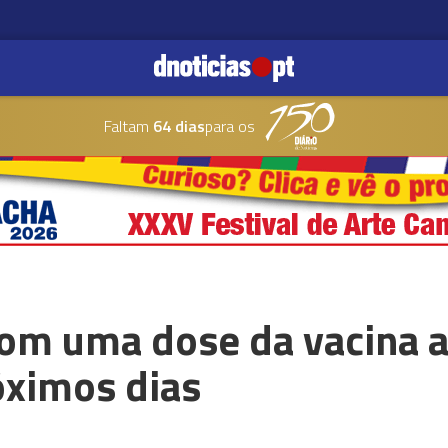
Faltam
64 dias
para os
om uma dose da vacina 
óximos dias