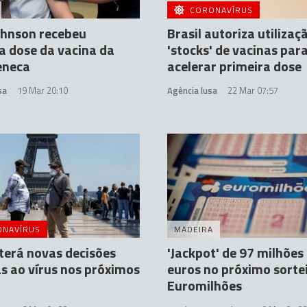
CORONAVÍRUS
ohnson recebeu
Brasil autoriza utilizaç
a dose da vacina da
'stocks' de vacinas par
eneca
acelerar primeira dose
sa
19 Mar 20:10
Agência lusa
22 Mar 07:57
ONAVÍRUS
MADEIRA
terá novas decisões
'Jackpot' de 97 milhões
as ao vírus nos próximos
euros no próximo sorte
Euromilhões