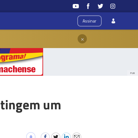
Assinar
×
PUB
atingem um
0