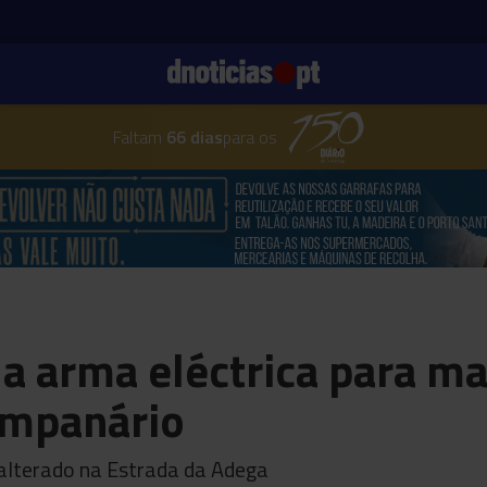
Faltam
66 dias
para os
 a arma eléctrica para 
ampanário
alterado na Estrada da Adega