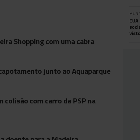
MUN
EUA 
soci
vist
ira Shopping com uma cabra
 capotamento junto ao Aquaparque
m colisão com carro da PSP na
ta doente para a Madeira