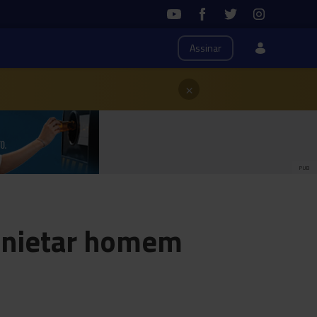
Assinar
×
PUB
manietar homem