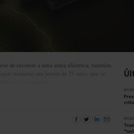
teve de recorrer a uma arma eléctrica, também
Úl
eguir manietar um jovem de 21 anos, que se
erido, no Campanário.
MUN
Pres
crít
MUN
Trum
"tur