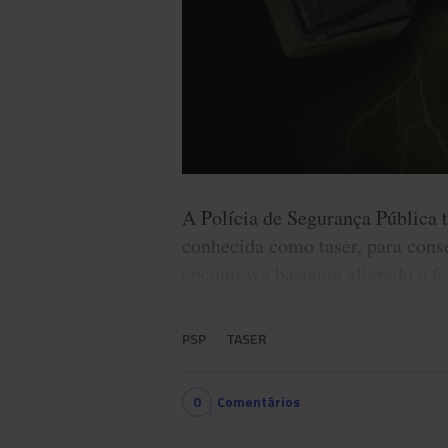
A Polícia de Segurança Pública 
conhecida como taser, para cons
encontrava bastante alterado e f
PSP
TASER
0
Comentários