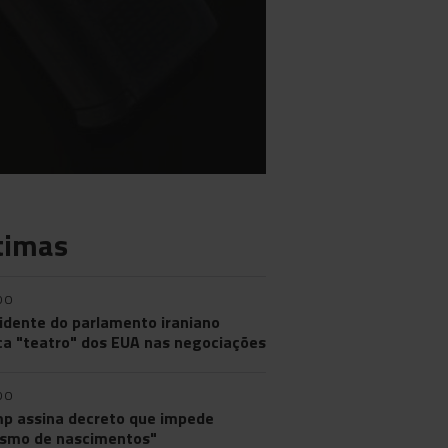
timas
DO
idente do parlamento iraniano
ica "teatro" dos EUA nas negociações
DO
p assina decreto que impede
ismo de nascimentos"