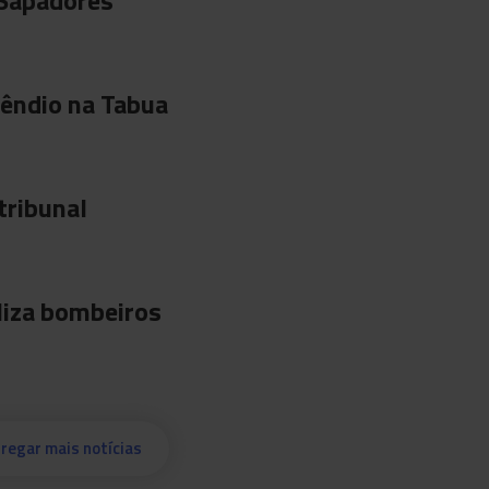
'Sapadores'
êndio na Tabua
tribunal
liza bombeiros
regar mais notícias