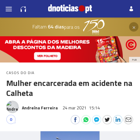
×
Faltam
64 dias
para os
PUB
CASOS DO DIA
Mulher encarcerada em acidente na
Calheta
Andreína Ferreira
24 mar 2021
15:14
0