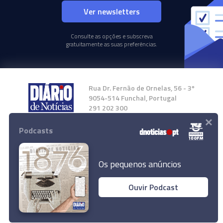
Ver newsletters
Consulte as opções e subscreva
gratuitamente as suas preferências.
Rua Dr. Fernão de Ornelas, 56 - 3º
9054-514 Funchal, Portugal
291 202 300
×
Podcasts
Instale a nossa App
Os pequenos anúncios
Ouvir Podcast
© 2024 Empresa Diário de Notícias, Lda.
Todos os direitos reservados.