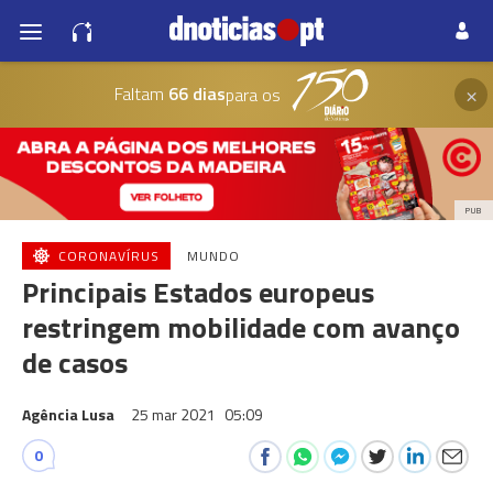
×
Faltam
66 dias
para os
PUB
CORONAVÍRUS
MUNDO
Principais Estados europeus
restringem mobilidade com avanço
de casos
Agência Lusa
25 mar 2021
05:09
0