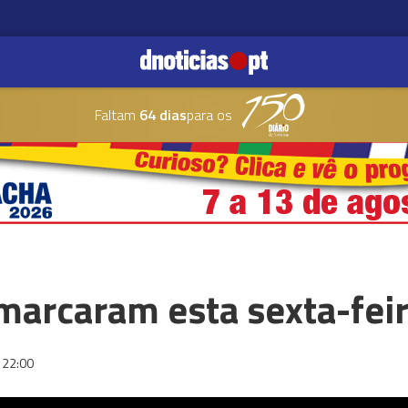
Faltam
64 dias
para os
arcaram esta sexta-fei
22:00