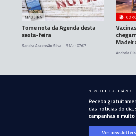
MADEIRA
COR
Tome nota da Agenda desta
Vacina
sexta-feira
chegam 
Madeir
Sandra Ascensão Silva
5 Mar 07:07
Andreia Dia
NEWSLETTERS DIÁRIO
Receba gratuitamen
das notícias do dia
campanhas e muito 
Ver newsletter