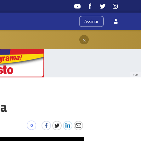
Assinar
×
PUB
ra
0