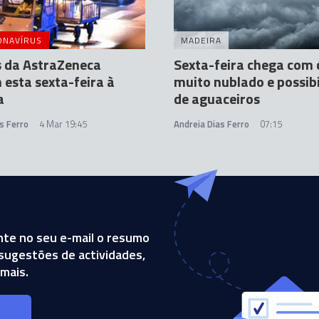
ONAVÍRUS
MADEIRA
s da AstraZeneca
Sexta-feira chega com 
esta sexta-feira à
muito nublado e possib
a
de aguaceiros
s Ferro
4 Mar 19:45
Andreia Dias Ferro
07:15
te no seu e-mail o resumo
, sugestões de actividades,
mais.
s