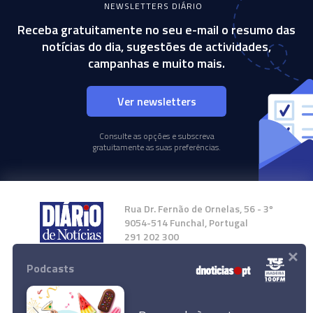
NEWSLETTERS DIÁRIO
Receba gratuitamente no seu e-mail o resumo das
notícias do dia, sugestões de actividades,
campanhas e muito mais.
Ver newsletters
Consulte as opções e subscreva
gratuitamente as suas preferências.
Rua Dr. Fernão de Ornelas, 56 - 3º
9054-514 Funchal, Portugal
291 202 300
×
Podcasts
Instale a nossa App