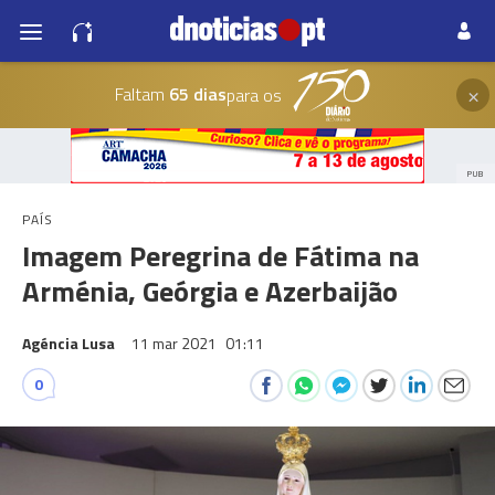
×
Faltam
65 dias
para os
PUB
PAÍS
Imagem Peregrina de Fátima na
Arménia, Geórgia e Azerbaijão
Agéncia Lusa
11 mar 2021
01:11
0