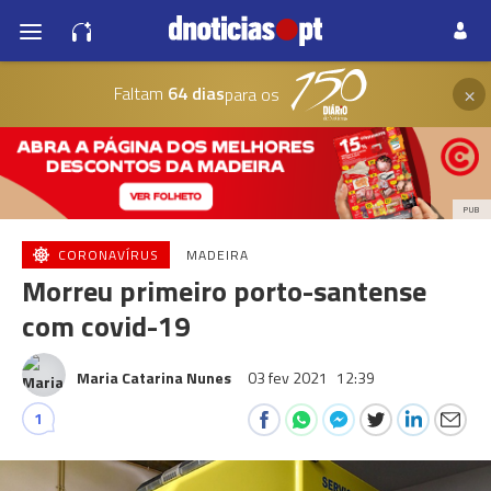
×
Faltam
64 dias
para os
PUB
CORONAVÍRUS
MADEIRA
Morreu primeiro porto-santense
com covid-19
Maria Catarina Nunes
03 fev 2021
12:39
1