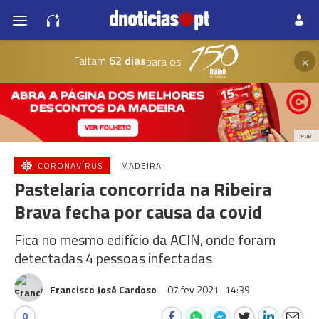
×
Faltam
62 dias
para os
PUB
CORONAVÍRUS
MADEIRA
Pastelaria concorrida na Ribeira
Brava fecha por causa da covid
Fica no mesmo edifício da ACIN, onde foram
detectadas 4 pessoas infectadas
Francisco José Cardoso
07 fev 2021
14:39
0