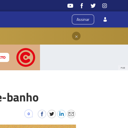
Assinar
×
PUB
e-banho
0