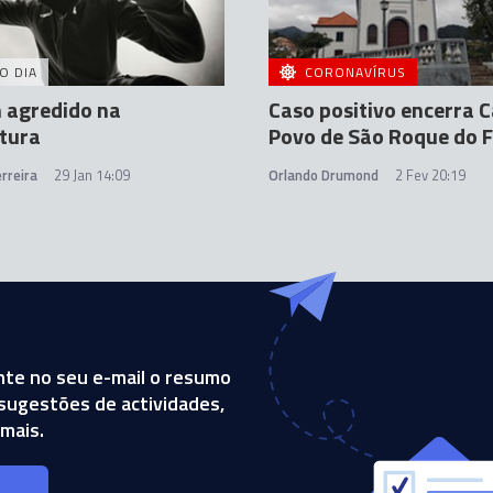
O DIA
CORONAVÍRUS
agredido na
Caso positivo encerra 
tura
Povo de São Roque do F
rreira
29 Jan 14:09
Orlando Drumond
2 Fev 20:19
te no seu e-mail o resumo
, sugestões de actividades,
mais.
s