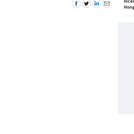
Incê
Hon