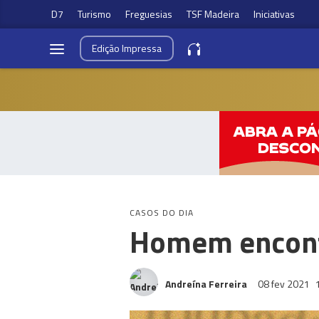
D7
Turismo
Freguesias
TSF Madeira
Iniciativas
Edição
Impressa
CASOS DO DIA
Homem encont
Andreína Ferreira
08 fev 2021