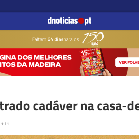
Faltam
64 dias
para os
rado cadáver na casa-d
11:11