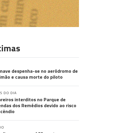
timas
nave despenha-se no aeródromo de
imão e causa morte do piloto
S DO DIA
reiros interditos no Parque de
ndas dos Remédios devido ao risco
ncêndio
DO