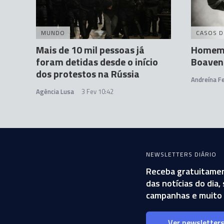
MUNDO
CASOS D
Mais de 10 mil pessoas já
Homem 
foram detidas desde o início
Boaven
dos protestos na Rússia
Andreína Fe
Agência Lusa
3 Fev 10:42
NEWSLETTERS DIÁRIO
Receba gratuitamen
das notícias do dia
campanhas e muito 
Ver newsletter