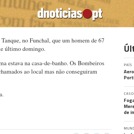
o Tanque, no Funchal, que um homem de 67
Úl
ste último domingo.
tima estava na casa-de-banho. Os Bombeiros
PAÍS
chamados ao local mas não conseguiram
Aero
Port
a.
CASO
Foga
Mere
de i
MUN