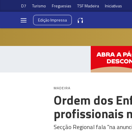
D7
Turismo
Freguesias
TSF Madeira
Iniciativas
Edição
Impressa
MADEIRA
Ordem dos Enf
profissionais 
Secção Regional fala "na anunc