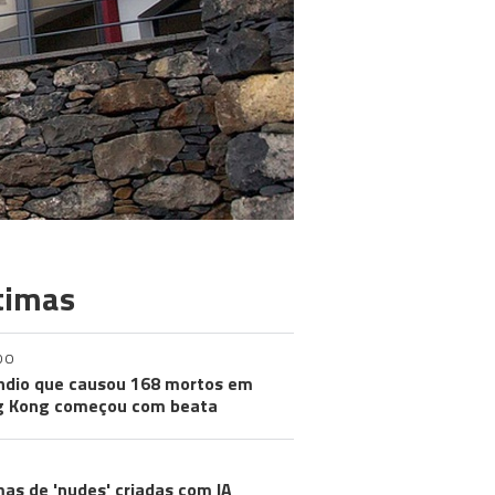
timas
DO
ndio que causou 168 mortos em
g Kong começou com beata
mas de 'nudes' criadas com IA