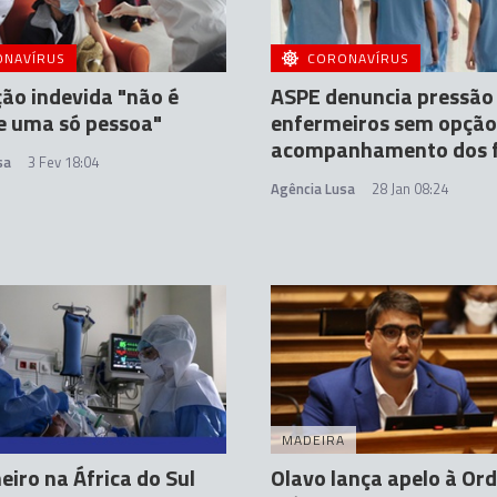
ONAVÍRUS
CORONAVÍRUS
ão indevida "não é
ASPE denuncia pressão
e uma só pessoa"
enfermeiros sem opção
acompanhamento dos f
sa
3 Fev 18:04
Agência Lusa
28 Jan 08:24
MADEIRA
eiro na África do Sul
Olavo lança apelo à Or