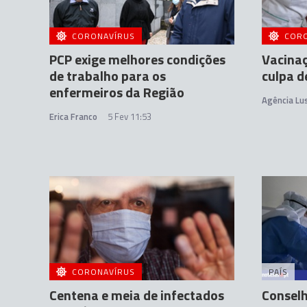
CORONAVÍRUS
COR
PCP exige melhores condições
Vacinaç
de trabalho para os
culpa d
enfermeiros da Região
Agência Lu
Erica Franco
5 Fev 11:53
CORONAVÍRUS
PAÍS
Centena e meia de infectados
Conselh