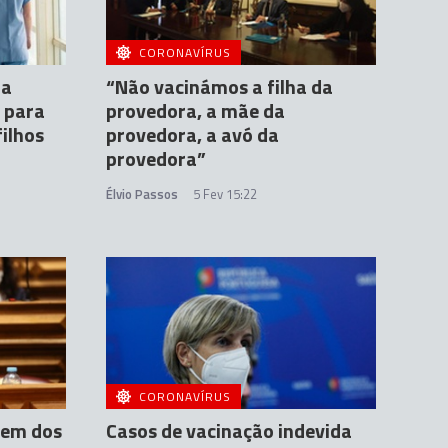
CORONAVÍRUS
 a
“Não vacinámos a filha da
 para
provedora, a mãe da
ilhos
provedora, a avó da
provedora”
Élvio Passos
5 Fev 15:22
CORONAVÍRUS
dem dos
Casos de vacinação indevida