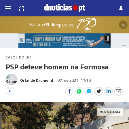
×
Faltam
65 dias
para os
PUB
CASOS DO DIA
PSP deteve homem na Formosa
Orlando Drumond
07 fev 2021
17:10
0
VER GALERIA