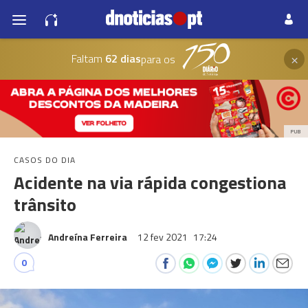
×
Faltam
62 dias
para os
PUB
CASOS DO DIA
Acidente na via rápida congestiona
trânsito
Andreína Ferreira
12 fev 2021
17:24
0