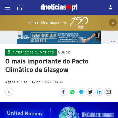
×
Faltam
64 dias
para os
PUB
ALTERAÇÕES CLIMÁTICAS
MUNDO
O mais importante do Pacto
Climático de Glasgow
Agência Lusa
14 nov 2021
06:00
0