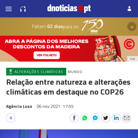
×
Faltam
62 dias
para os
PUB
ALTERAÇÕES CLIMÁTICAS
MUNDO
Relação entre natureza e alterações
climáticas em destaque no COP26
Agência Lusa
06 nov 2021
17:55
0