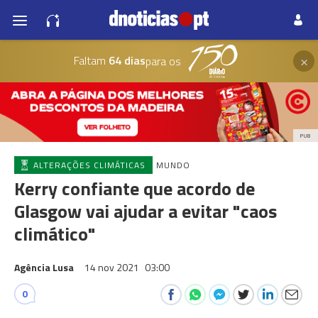
×
Faltam
64 dias
para os
PUB
ALTERAÇÕES CLIMÁTICAS
MUNDO
Kerry confiante que acordo de
Glasgow vai ajudar a evitar "caos
climático"
Agência Lusa
14 nov 2021
03:00
0