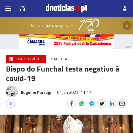
×
Faltam
63 dias
para os
PUB
CORONAVÍRUS
MADEIRA
Bispo do Funchal testa negativo à
covid-19
Eugénio Perregil
04 jan 2021
11:47
0