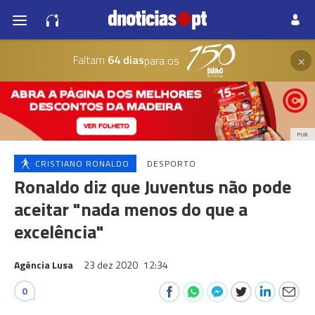
×
Faltam
64 dias
para os
PUB
CRISTIANO RONALDO
DESPORTO
Ronaldo diz que Juventus não pode
aceitar "nada menos do que a
excelência"
Agência Lusa
23 dez 2020
12:34
0