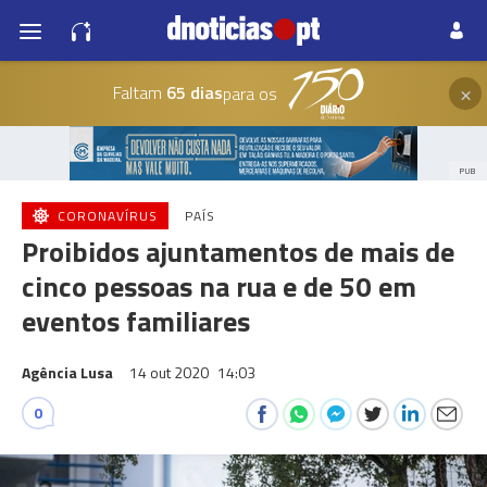
×
Faltam
65 dias
para os
PUB
CORONAVÍRUS
PAÍS
Proibidos ajuntamentos de mais de
cinco pessoas na rua e de 50 em
eventos familiares
Agência Lusa
14 out 2020
14:03
0