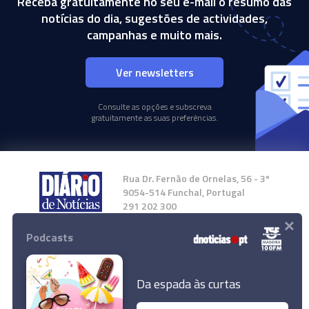
Receba gratuitamente no seu e-mail o resumo das
notícias do dia, sugestões de actividades,
campanhas e muito mais.
Ver newsletters
Consulte as opções e subscreva
gratuitamente as suas preferências.
Rua Dr. Fernão de Ornelas, 56 - 3º
9054-514 Funchal, Portugal
291 202 300
×
Podcasts
Instale a nossa App
Da espada às curtas