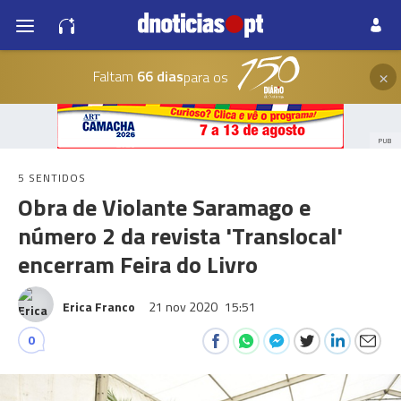
×
Faltam
66 dias
para os
PUB
5 SENTIDOS
Obra de Violante Saramago e
número 2 da revista 'Translocal'
encerram Feira do Livro
Erica Franco
21 nov 2020
15:51
0