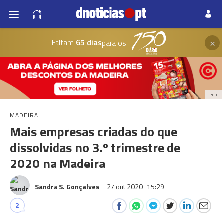
×
Faltam
65 dias
para os
PUB
MADEIRA
Mais empresas criadas do que
dissolvidas no 3.º trimestre de
2020 na Madeira
Sandra S. Gonçalves
27 out 2020
15:29
2