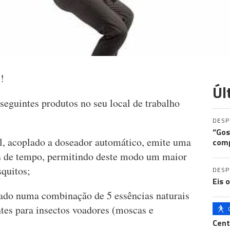
!
Úl
eguintes produtos no seu local de trabalho
DES
“Gos
ol, acoplado a doseador automático, emite uma
comp
s de tempo, permitindo deste modo um maior
squitos;
DES
Eis 
seado numa combinação de 5 essências naturais
tes para insectos voadores (moscas e
Cent