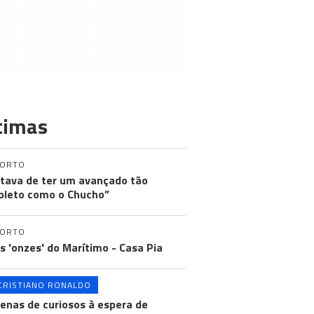
timas
PORTO
tava de ter um avançado tão
leto como o Chucho”
PORTO
os 'onzes' do Marítimo - Casa Pia
CRISTIANO RONALDO
enas de curiosos à espera de