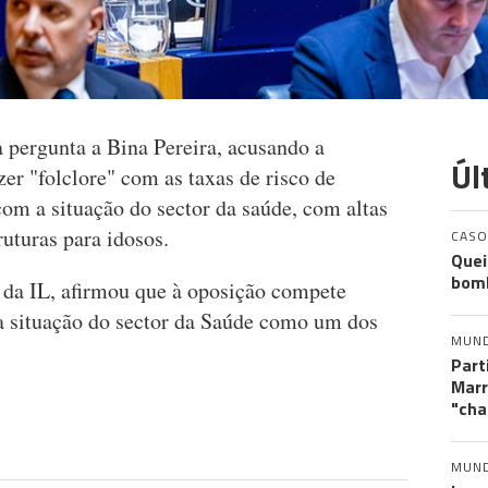
a pergunta a Bina Pereira, acusando a
Úl
er "folclore" com as taxas de risco de
om a situação do sector da saúde, com altas
ruturas para idosos.
CASO
Quei
bomb
a IL, afirmou que à oposição compete
 a situação do sector da Saúde como um dos
MUN
Part
Marr
"cha
MUN