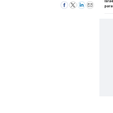
Isra
para