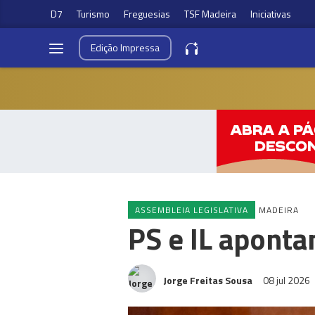
D7
Turismo
Freguesias
TSF Madeira
Iniciativas
Edição
Impressa
ASSEMBLEIA LEGISLATIVA
MADEIRA
PS e IL aponta
Jorge Freitas Sousa
08 jul 2026