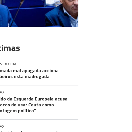
timas
S DO DIA
mada mal apagada acciona
eiros esta madrugada
DO
ido da Esquerda Europeia acusa
ocos de usar Ceuta como
ntagem política"
DO