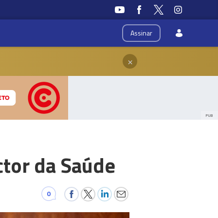
Assinar
×
PUB
ctor da Saúde
0