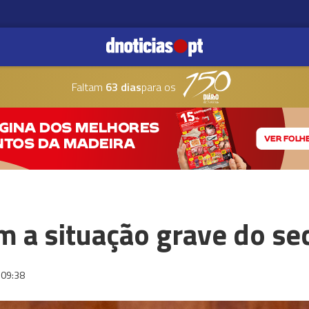
Faltam
63 dias
para os
m a situação grave do se
09:38