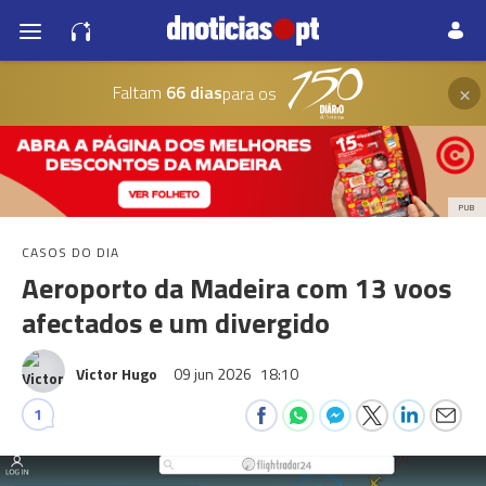
×
Faltam
66 dias
para os
PUB
CASOS DO DIA
Aeroporto da Madeira com 13 voos
afectados e um divergido
Victor Hugo
09 jun 2026
18:10
1