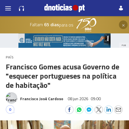
×
Faltam
65 dias
para os
PUB
PAÍS
Francisco Gomes acusa Governo de
"esquecer portugueses na política
de habitação"
Francisco José Cardoso
08 jun 2026
09:00
0