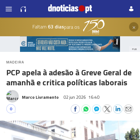
×
Faltam
63 dias
para os
PUB
MADEIRA
PCP apela à adesão à Greve Geral de
amanhã e critica políticas laborais
Marco Livramento
02 jun 2026
16:40
0