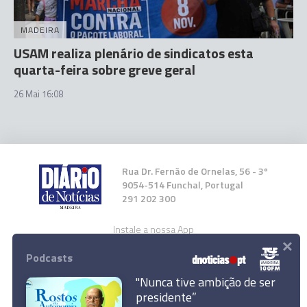
MADEIRA
USAM realiza plenário de sindicatos esta
quarta-feira sobre greve geral
26 Mai 16:08
Rua Dr. Fernão de Ornelas, 56 - 3º
9054-514 Funchal, Portugal
291 202 300
Instale a nossa App
×
Podcasts
"Nunca tive ambição de ser
presidente”