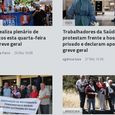
A
PAÍS
aliza plenário de
Trabalhadores da Saúd
tos esta quarta-feira
protestam frente a hos
reve geral
privado e declaram apo
greve geral
s Ferro
26 Mai 16:08
agência lusa
27 Mai 13:36
A
MADEIRA