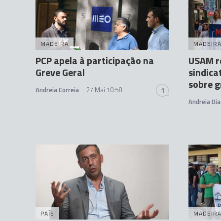
MADEIRA
MADEIR
PCP apela à participação na
USAM re
Greve Geral
sindica
sobre g
Andreia Correia
27 Mai 10:58
1
Andreia Dia
PAÍS
MADEIR