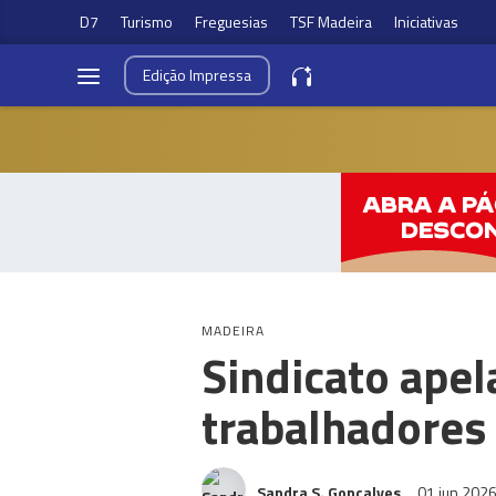
D7
Turismo
Freguesias
TSF Madeira
Iniciativas
Edição
Impressa
MADEIRA
Sindicato apel
trabalhadores
Sandra S. Gonçalves
01 jun 202