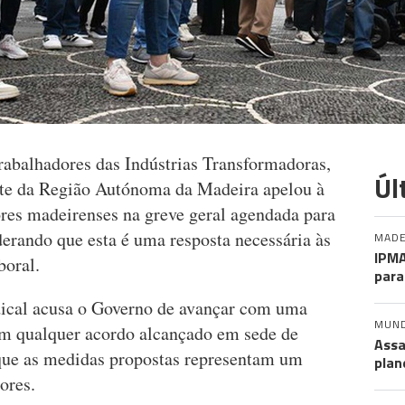
abalhadores das Indústrias Transformadoras,
Úl
te da Região Autónoma da Madeira apelou à
ores madeirenses na greve geral agendada para
derando que esta é uma resposta necessária às
MADE
IPMA
aboral.
para
dical acusa o Governo de avançar com uma
MUN
em qualquer acordo alcançado em sede de
Assa
 que as medidas propostas representam um
plan
ores.