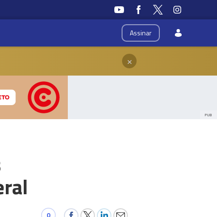
Assinar
×
PUB
s
eral
0