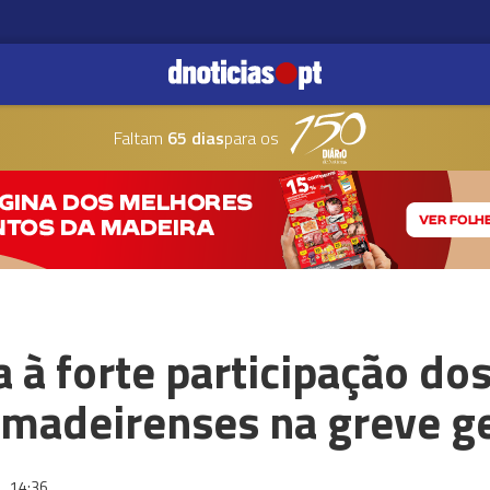
Faltam
65 dias
para os
a à forte participação do
 madeirenses na greve g
6
14:36