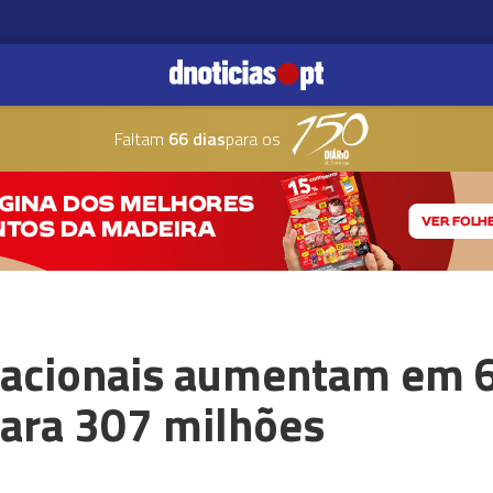
Faltam
66 dias
para os
rnacionais aumentam em 
para 307 milhões