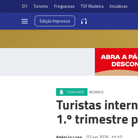
D7
Turismo
Freguesias
TSF Madeira
Iniciativas
Edição
Impressa
TURISMO
MUNDO
Turistas inte
1.º trimestre 
Agência Lusa
02 jun 2026
15:10