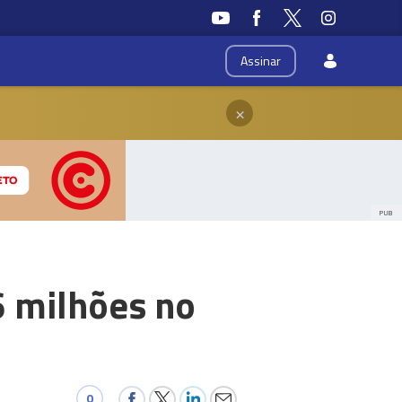
Assinar
×
PUB
6 milhões no
0