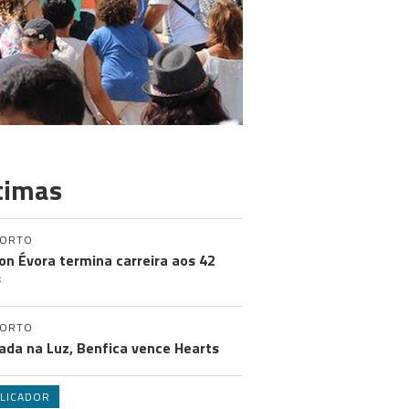
timas
PORTO
on Évora termina carreira aos 42
s
PORTO
ada na Luz, Benfica vence Hearts
LICADOR