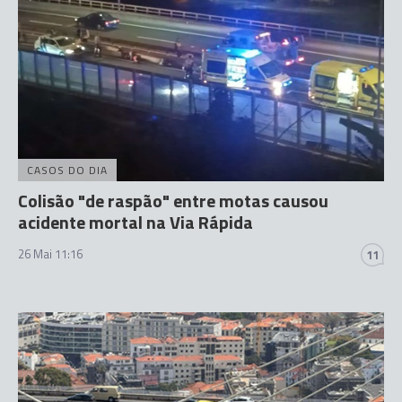
CASOS DO DIA
Colisão "de raspão" entre motas causou
acidente mortal na Via Rápida
26 Mai 11:16
11