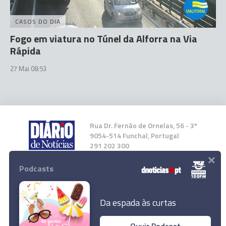
CASOS DO DIA
Fogo em viatura no Túnel da Alforra na Via
Rápida
27 Mai 08:53
Rua Dr. Fernão de Ornelas, 56 - 3º
9054-514 Funchal, Portugal
291 202 300
×
Podcasts
Instale a nossa App
Da espada às curtas
Ouvir Podcast