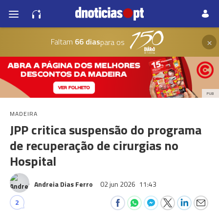
×
Faltam
66 dias
para os
PUB
MADEIRA
JPP critica suspensão do programa
de recuperação de cirurgias no
Hospital
Andreia Dias Ferro
02 jun 2026
11:43
2