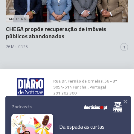
MADEIRA
CHEGA propõe recuperação de imóveis
públicos abandonados
26 Mai 08:36
1
Rua Dr. Fernão de Ornelas, 56 - 3º
9054-514 Funchal, Portugal
291 202 300
×
Podcasts
Instale a nossa App
Da espada às curtas