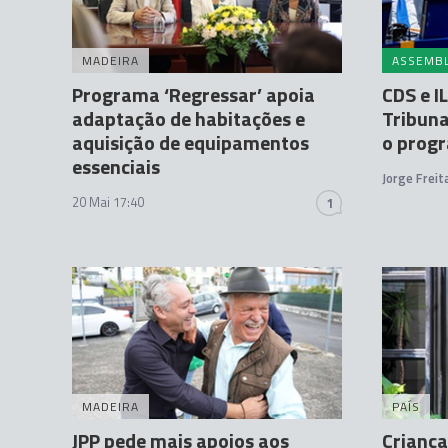
MADEIRA
ASSEMBL
Programa ‘Regressar’ apoia
CDS e I
adaptação de habitações e
Tribuna
aquisição de equipamentos
o prog
essenciais
Jorge Frei
20 Mai 17:40
1
MADEIRA
PAÍS
JPP pede mais apoios aos
Criança