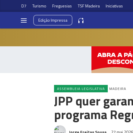
D7
Turismo
Freguesias
TSF Madeira
Iniciativas
Edição
Impressa
ASSEMBLEIA LEGISLATIVA
MADEIRA
JPP quer garan
programa Regr
Jorge Freitas Sousa
27 mai 202