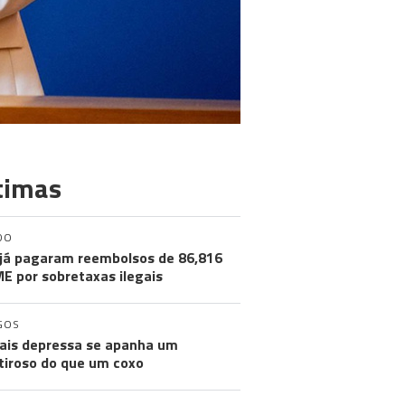
timas
DO
já pagaram reembolsos de 86,816
ME por sobretaxas ilegais
GOS
ais depressa se apanha um
iroso do que um coxo