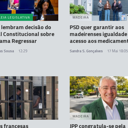
EIA LEGISLATIVA
MADEIRA
L lembram decisão do
PSD quer garantir aos
l Constitucional sobre
madeirenses igualdade
rama Regressar
acesso aos medicamen
tas Sousa
12:29
Sandra S. Gonçalves
17 Mai 18:05
MADEIRA
s francesas
JPP congratula-se pela