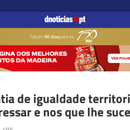
Faltam
66 dias
para os
tia de igualdade territori
essar e nos que lhe su
6
12:02