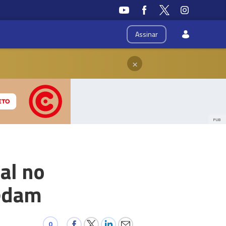
Assinar
×
PUB
al no
cedam
0