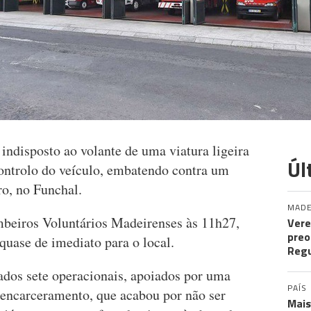
ndisposto ao volante de uma viatura ligeira
Úl
controlo do veículo, embatendo contra um
ro, no Funchal.
MADE
mbeiros Voluntários Madeirenses às 11h27,
Vere
preo
quase de imediato para o local.
Regu
ados sete operacionais, apoiados por uma
PAÍS
encarceramento, que acabou por não ser
Mais