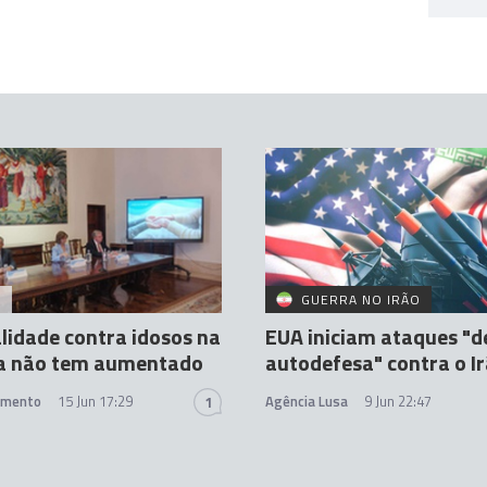
A
GUERRA NO IRÃO
lidade contra idosos na
EUA iniciam ataques "d
a não tem aumentado
autodefesa" contra o I
amento
15 Jun 17:29
Agência Lusa
9 Jun 22:47
1