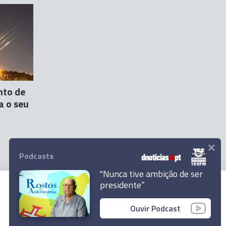
nto de
a o seu
×
Podcasts
"Nunca tive ambição de ser
presidente”
© 2026 Empresa Diário de Notícias, Lda.
Ouvir Podcast
Todos os direitos reservados.