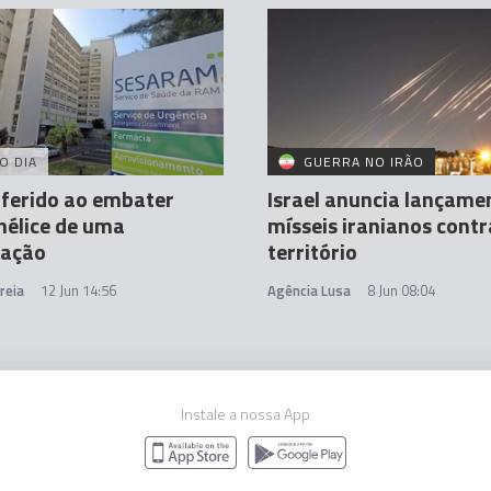
O DIA
GUERRA NO IRÃO
 ferido ao embater
Israel anuncia lançame
hélice de uma
mísseis iranianos contr
ação
território
reia
12 Jun 14:56
Agência Lusa
8 Jun 08:04
Instale a nossa App