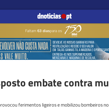
Faltam
63 dias
para os
sposto embate contra mu
provocou ferimentos ligeiros e mobilizou bombeiros n