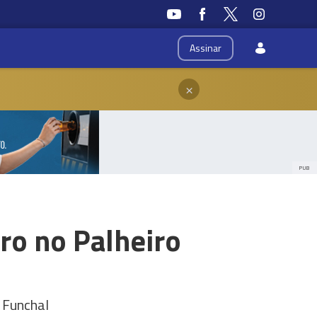
Assinar
×
PUB
ro no Palheiro
o Funchal