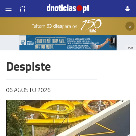
×
Faltam
63 dias
para os
PUB
Despiste
06 AGOSTO 2026