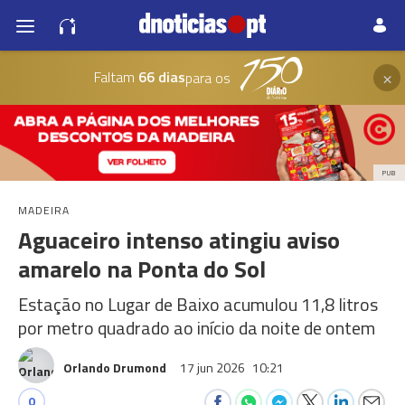
×
Faltam
66 dias
para os
PUB
MADEIRA
Aguaceiro intenso atingiu aviso
amarelo na Ponta do Sol
Estação no Lugar de Baixo acumulou 11,8 litros
por metro quadrado ao início da noite de ontem
Orlando Drumond
17 jun 2026
10:21
0