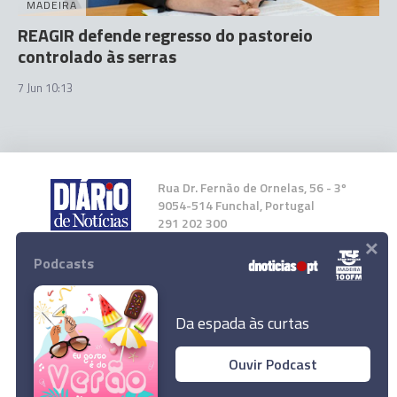
MADEIRA
REAGIR defende regresso do pastoreio
controlado às serras
7 Jun 10:13
Rua Dr. Fernão de Ornelas, 56 - 3º
9054-514 Funchal, Portugal
291 202 300
×
Podcasts
Instale a nossa App
Da espada às curtas
Ouvir Podcast
Bombeiros chamados para queimada na
© 2026 Empresa Diário de Notícias, Lda.
Ribeira Brava