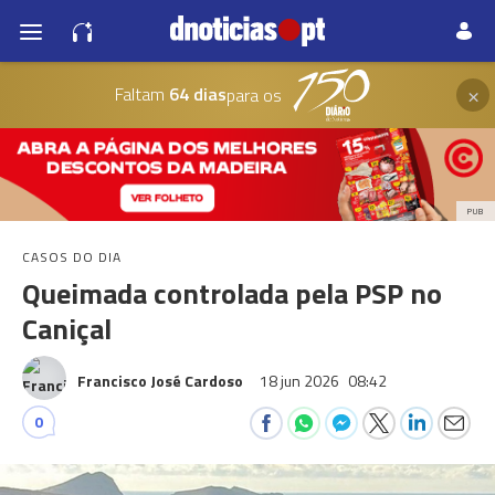
×
Faltam
64 dias
para os
PUB
CASOS DO DIA
Queimada controlada pela PSP no
Caniçal
Francisco José Cardoso
18 jun 2026
08:42
0