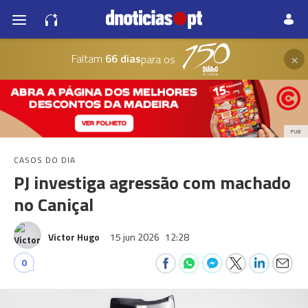
×
Faltam
66 dias
para os
PUB
CASOS DO DIA
PJ investiga agressão com machado
no Caniçal
Victor Hugo
15 jun 2026
12:28
0