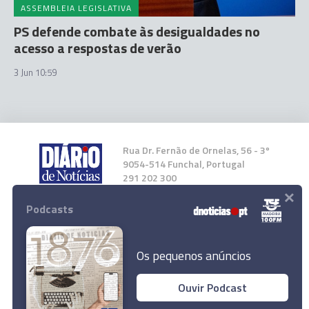
ASSEMBLEIA LEGISLATIVA
PS defende combate às desigualdades no
acesso a respostas de verão
3 Jun 10:59
Rua Dr. Fernão de Ornelas, 56 - 3º
9054-514 Funchal, Portugal
291 202 300
×
Podcasts
Instale a nossa App
Os pequenos anúncios
Ouvir Podcast
© 2026 Empresa Diário de Notícias, Lda.