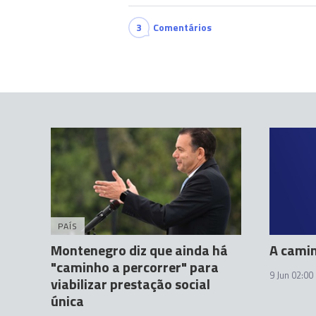
3
Comentários
PAÍS
Montenegro diz que ainda há
A cami
"caminho a percorrer" para
9 Jun 02:00
viabilizar prestação social
única