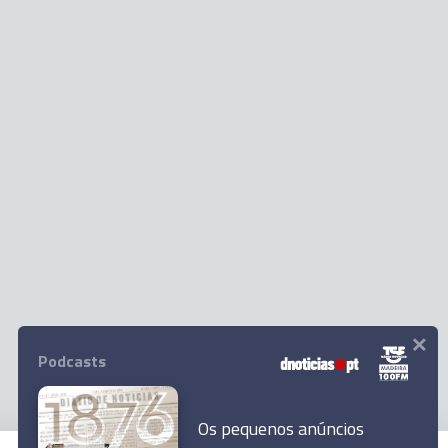
×
Podcasts
Os pequenos anúncios