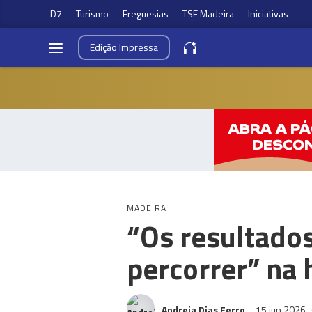
D7
Turismo
Freguesias
TSF Madeira
Iniciativas
Edição
Impressa
MADEIRA
“Os resultado
percorrer” na 
Andreia Dias Ferro
15 jun 2026