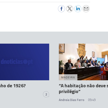
MADEIRA
nho de 1926?
“A habitação não deve 
privilégio”
2
Andreia Dias Ferro
09:49