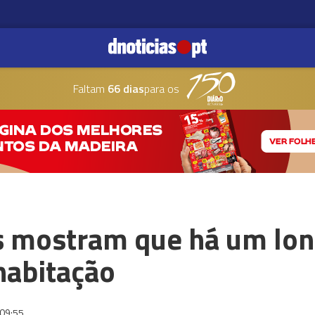
Faltam
66 dias
para os
s mostram que há um lo
habitação
09:55