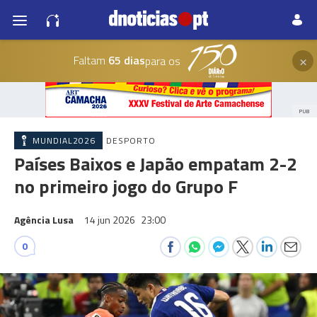
×
Faltam
65 dias
para os
PUB
MUNDIAL2026
DESPORTO
Países Baixos e Japão empatam 2-2
no primeiro jogo do Grupo F
Agência Lusa
14 jun 2026
23:00
0