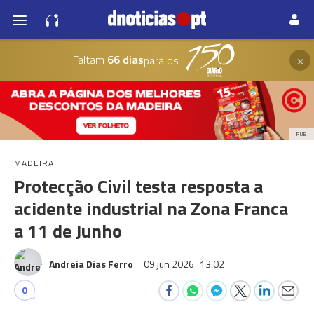
×
Faltam
66 dias
para os
PUB
MADEIRA
Protecção Civil testa resposta a
acidente industrial na Zona Franca
a 11 de Junho
Andreia Dias Ferro
09 jun 2026
13:02
0