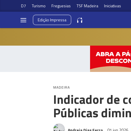
D7
Turismo
Freguesias
TSF Madeira
Iniciativas
Edição
Impressa
MADEIRA
Indicador de c
Públicas dimi
Andreia Dias Ferro
01 jun 2026