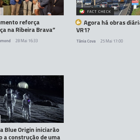
A
FACT CHECK
imento reforça
Agora há obras diári
ça na Ribeira Brava”
VR1?
rumond
28 Mai 16:33
Tânia Cova
25 Mai 17:00
a Blue Origin iniciarão
o a construção de uma