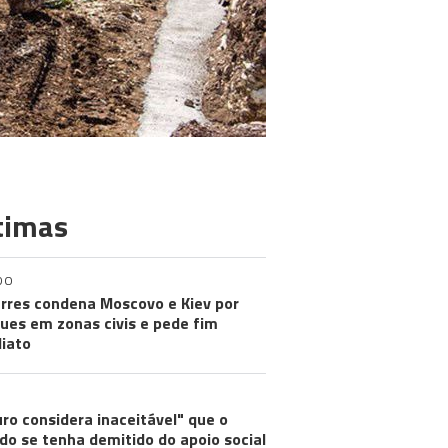
timas
DO
rres condena Moscovo e Kiev por
ues em zonas civis e pede fim
iato
ro considera inaceitável" que o
do se tenha demitido do apoio social