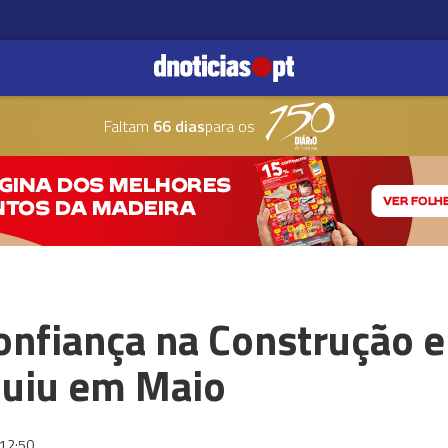
Faltam
66 dias
para os
onfiança na Construção 
nuiu em Maio
12:50