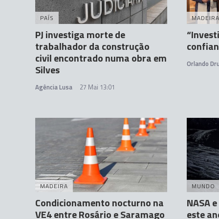
PAÍS
MADEIR
PJ investiga morte de
“Invest
trabalhador da construção
confian
civil encontrado numa obra em
Orlando D
Silves
Agência Lusa
27 Mai 13:01
MADEIRA
MUNDO
Condicionamento nocturno na
NASA e 
VE4 entre Rosário e Saramago
este an