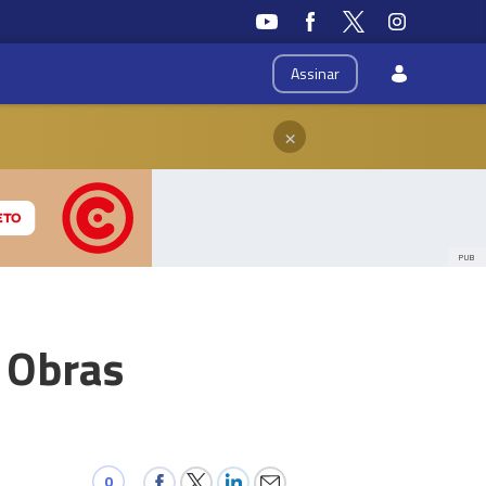
Assinar
×
PUB
e Obras
0