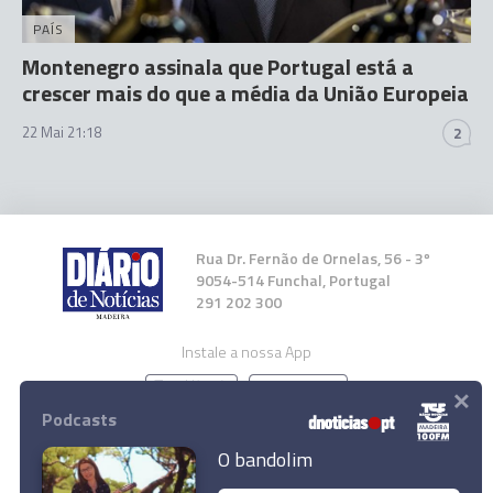
PAÍS
Montenegro assinala que Portugal está a
crescer mais do que a média da União Europeia
22 Mai 21:18
2
Rua Dr. Fernão de Ornelas, 56 - 3º
9054-514 Funchal, Portugal
291 202 300
Instale a nossa App
×
Podcasts
O bandolim