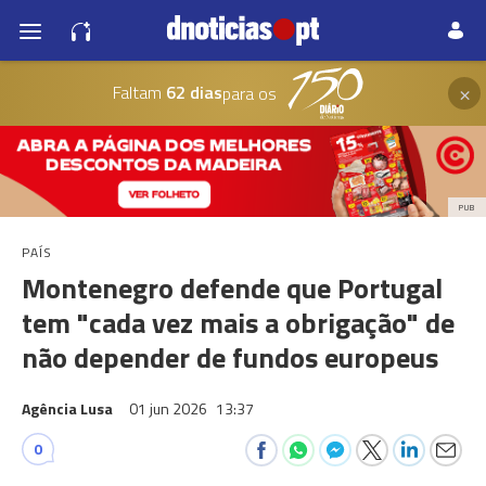
×
Faltam
62 dias
para os
PUB
PAÍS
Montenegro defende que Portugal
tem "cada vez mais a obrigação" de
não depender de fundos europeus
Agência Lusa
01 jun 2026
13:37
0